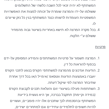
המשתתף לא יהיה זכאי לכל השבה כלשהי של התשלומים
ששולמו על-ידו והמרצה שומרת על זכותה למצות את האפשרויות
המשפטיות העומדות לרשותו כנגד המשתתף בגין כל נזק שייגרם
לו.
בכל מקרה המרצה לא תישא באחריות בשיעור גבוה מהמחיר
ששולם ע"י הלקוח.
פרטיות
המרצה תשמור על פרטיות המשתתפים והמידע המסופק על-ידם
בכפוף להוראות כל דין.
הודעות ועדכונים מהמרצה למשתתפי הקורס בנוגע לתכני הקורס
יועברו באמצעות הודעות ווטסאפ /אימייל ו/או בכל דרך אחרת
שתיבחר המרצה לפי שיקול דעתה.
השתתפות פעילה בשיעורי זום והעלאת תכנים לקבוצת הקורס
(במידה וקיימת) תתקבל בברכה, אך היא נעשית בידיעת
המשתתף ובהסכמתו לכך שתכנים אלו יהיו פומביים, ועשויים
להיות חשופים לתלמידים עתידיים וגם למתחרים ישירים,