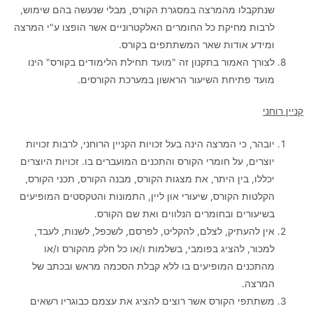
שנתקבלו מהמרצה במסגרת הקורס, מבלי שנעשה בהם שימוש,
לרבות מחיקת כל החומרים האלקטרוניים אשר הופצו ע"י המרצה
ומידע אודות שאר המשתתפים בקורס.
לצורך האמור בתקנון זה "מועד תחילת הלימודים בקורס" הינו
מועד פתיחת השיעור הראשון במערכת הקורסים.
קניין רוחני
יובהר, כי המרצה הינה בעל זכויות הקניין הרוחני, לרבות זכויות
יוצרים, על חומרי הקורס והתכנים המועברים בו. זכויות היוצרים
יכללו, בין היתר, את מצגות הקורס, מבנה הקורס, תכני הקורס,
הקלטות הקורס, שיעורי און ליין, התמונות והטקסטים המופיעים
בשיעורים ובחומרים הנלווים ואת שם הקורס.
אין להעתיק, לצלם, להקליט, לפרסם, לשכפל, לשנות, לעבד,
למכור, להציג בפומבי, בשלמות ו/או כל חלק מהקורס ו/או
מהתכנים המופיעים בו ללא קבלת הסכמה מראש ובכתב של
המרצה.
משתתפי הקורס אשר רוצים להציג את עצמם כבוגריו רשאים