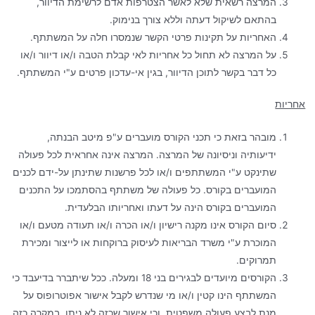
המרצה רשאית שלא לאשר הצטרפות אדם לרשימת הדיוור,
בהתאם לשיקול דעתה וללא צורך בנימוק.
האחריות על תקינות פרטי הקשר שנמסרו חלה על המשתתף.
על המרצה לא תחול כל אחריות לאי קבלת הטבה ו/או דיוור ו/או
כל דבר בקשר לתוכן הדיוור, בגין אי-עדכון פרטים ע"י המשתתף.
אחריות
מובהר בזאת כי תכני הקורס מועברים ע"פ מיטב הבנתה,
ידיעותיה וניסיונה של המרצה. המרצה אינה אחראית לכל פעולה
שתינקט ע"י המשתתפים ו/או לכל פרשנות שתינתן על-ידם לכנים
המועברים בקורס. כל פעולה של משתתף בהסתמכו על התכנים
המועברים בקורס הינה על דעתו ואחריותו הבלעדית.
סיום הקורס אינו מקנה רישיון ו/או הכרה ו/או תעודה מטעם ו/או
המוכרת ע"י משרד הבריאות לעיסוק ברוקחות או לייצור ומכירת
תמרוקים.
הקורסים מיועדים לבגירים בני 18 ומעלה. ככל שיתברר בדיעבד כי
המשתתף הינו קטין ו/או מי שנדרש לקבל אישור אפוטרופוס על
מנת לבצע פעולה משפטית, וכי אישור שכזה לא ניתן, במקרה כזה