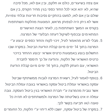
אם צפה בשיעורים, כולם או חלקם, ובין אם לאו, מכל סיבה
שהיא, לא יהא זכאי לכל החזר כספי בגין מחיר הקורס, בין אם
שולם ובין אם לאו, למעט בהתקיים נסיבות חריגות ובלתי צפויות,
אשר לא ניתן היה לצפותן מראש, המונעות מהלקוח השתתפות
בקורס או המשך השתתפות בו, לאחר הצגת האישורים
המתאימים ובכפוף לשיקול דעתה הבלעדי של המרצה.
מבלי לגרוע מהאמור לעיל, זיכוי לקוח והחזר כספים יבוצע ע"י
המרצה בתוך 14 ימים מיום קבלת הודעת הביטול. במקרה שבו
התשלום בוצע באמצעות כרטיס אשראי יבוצע ההחזר בזיכוי
כרטיס האשראי של הלקוח, והודעה על כך תימסר לחברת
האשראי, עם העתק ללקוח, בתוך 14 ימים מיום קבלת הודעת
הביטול.
בנוסף לאמור לעיל, רשאית המרצה לגבות ממשתתף שביטל
עסקה באשראי עמלת ביטול עסקה באשראי בגובה עמלת הביטול
אשר נגבית מהמרצה ע"י חברת האשראי בגין ביטול העסקה. גובה
עמלה זו אינו בשליטתה של המרצה ולמשתתפים לא תהיה כל
טענה ו/או תביעה בקשר לכך.
במקרה של ביטול עסקה, יושבו ללא דיחוי ע"י הלקוח, כל החומרים