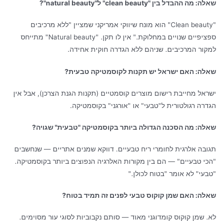
שאלה: מה ההבדל בין "clean beauty" ל"natural beauty"?
"Clean beauty" הוא מונח שיווקי אמריקני שמציין "ללא מרכיבים
ספציפיים שנויים במחלוקת." אין לו תקן. "Natural beauty" מתייחס
למקור המרכיבים. שניהם ללא הגדרה חוקית אחידה.
שאלה: האם ישראל יש תקנות לקוסמטיקה טבעית?
ישראל מחייבת רישום מוצרים קוסמטיים (תקנות הגנת הצרכן), אבל אין
הגדרה רגולטורית ל"טבעי" או "אורגני" בקוסמטיקה.
שאלה: מה הסכנה הגדולה ביותר בקוסמטיקה "טבעית" שגויה?
תגובה אלרגית לחומרי ריח טבעיים. דווקא שמנים אתריים — שנחשבים
"הכי טבעיים" — הם בין מקורות האלרגיה הנפוצים ביותר בקוסמטיקה.
"טבעי" לא אומר "בטוח לכולן."
שאלה: האם שמן קוקוס טבעי לפנים זה תמיד בטוח?
לא. שמן קוקוס קומדוגני מאוד — סותם נקבוביות לסוגי עור מסוימים.