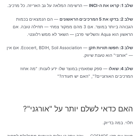
שלב 1: קראו את ה-INCI
— הרשימה המלאה על גב האריזה. כל מרכיב.
שלב 2: בדקו את 5 המרכיבים הראשונים
— הם הנמצאים בכמות
הגבוהה ביותר במוצר. אם 3 מהם ממקור צמחי — תחילה טובה. אם
הראשון הוא Aqua והשלישי פרבן — השאר לא ממש רלוונטי.
שלב 3: חפשו תוויות תקן
— Ecocert, BDIH, Soil Association. אם אין
— "אורגני" הוא טענת שיווק.
שלב 4: שאלו
— ספק שמאמין במוצר שלו ידע לענות: "מה אחוז
המרכיבים האורגניים?", "האם יש תעודה?"
האם כדאי לשלם יותר על "אורגני"?
תלוי. במה בדיוק.
מוצר עם תקן COSMOS — ייקר יותר כי עלות האימות מתגלגלת למחיר.