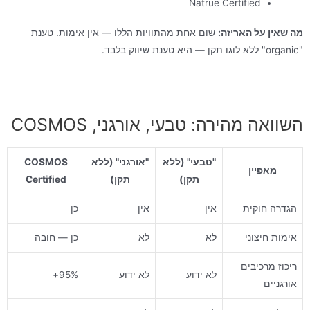
Natrue Certified
מה שאין על האריזה:
שום אחת מהתוויות הללו — אין אימות. טענת
"organic" ללא לוגו תקן — היא טענת שיווק בלבד.
השוואה מהירה: טבעי, אורגני, COSMOS
"טבעי" (ללא
"אורגני" (ללא
COSMOS
מאפיין
תקן)
תקן)
Certified
הגדרה חוקית
אין
אין
כן
אימות חיצוני
לא
לא
כן — חובה
ריכוז מרכיבים
לא ידוע
לא ידוע
95%+
אורגניים