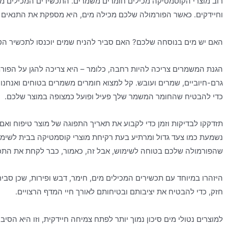
רוב מוצרי הקוסמטיקה מכילים חומרים משמרים. התכשירים המכילים מי
וחיידקים. כאשר הפורמולה שלכם מכילה מים, היא מספקת את התנאים הא
האם יש מים בנוסחה שלכם? האם סביר להניח שמים יוכנסו לתכשיר הט
הגנת המשמרים צריכה להיות רחבה, כלומר – היא צריכה להגן על הפורמו
גרם-חיוביים, שמרים ועובש. קל למצוא חומרים משמרים בטוחים ואנחנו
כדי להבטיח שהחומר המשמר שלך פעיל ופועל כמצופה במוצר שלכם.
תזדקקו לבדיקות וזמן כדי לקבוע את תאריך התפוגה של מוצר טיפוח ואם
נשמעת כמו צעד גדול ומרתיע בעת רקיחת מוצרי קוסמטיקה בבית לשימו
שהפורמולה שלכם בטוחה לשימוש, אבל זה, כאמור, כבר לקחת את התכ
היזהרו במיוחד עם תכשירים המכילים מים, חימר, דבש ופירות, שכן סבי
חזק, כדי להבטיח את יציבותם ובטיחותם לאורך חיי המדף הרצויים.
למוצרים נטולי מים סיכון נמוך יותר לפתח צמיחה חיידקית, וזו היא הסי