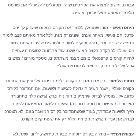
עבורנו, וחשוב למצוא את הקורסים שיהיו מסוגלים להציע לך את פורמט
הלימוד האופטימאלי עבורך אישית.
היחס האישי-
מובן שמומלץ ללמוד את הקורס במקום שיעניק לך יחס
פרטני חם ואישי. מאחר ואנחנו שונים זה מזה, לכל אחד מאיתנו קצב לימוד
ותפישה שונים, ולכן, נהיה זקוקים למורים ולמרצים שיעבדו איתנו צמוד
ויסייעו לנו להתקדם בקצב האישי שלנו. עוד פתרונות לסוגיה זו עשויים
להיות קורסים פרונטאליים מצומצמי משתתפים, מספר מורים / מרצים
גדול על כל כיתת קורס ואפילו קורסים אונליין.
נוחות הלימוד –
בין אם המדובר בקורס בלימוד פרונטאלי ובין אם המדובר
בקורס אונליין, ישנה חשיבות גדולה לנגישות ולשעות. אם המדובר בקורס
פרונטאלי, מומלץ לבדוק שהמיקום הוא נוח ונגיש (גישה קלה בתחבורה
הציבורית / אפשרויות חניה בסביבה) ושעות הלימוד מתאימות לשגרת
חייך ולשעות עבודתך, בעוד שכשהמדובר בקורס המועבר בזום, לא תצטרכי
לבדוק את עניין הנגישות הפיזית, אלא רק את שעות קיום הקורס.
עבודה ועתיד –
בחירה בקורס רוקחות טבעית פירושה, לרוב, שאת לא