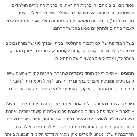
מאד מצויים ביניהם, הן ברמת ההוראה, הן ברמת החומרים הנלמדים
ורצינותם, והן בנוחות העברת הקורס (אונליין מול פרונטאלי, שעות
ההדרכה וכד') הן בכמות האפשרויות שנפתחות בפני בוגרי הקורסים לצאת
לעבוד בתחום ולהתקיים ממנו בהמשך חייהם.
בשל המודעות שלי למורכבות ההחלטה, בניתי עבורך סוג של מורה נבוכים
שיסייע לך לבחור את קורס הרוקחות לקוסמטיקה טבעית באופן המדויק
ביותר לך, ומבלי ליפול בטעויות של מתחילות:
המוניטין –
מאחורי כל מוסד לימודים שתבחרי חייבים להיות אנשים שיש
להם ניסיון ומוניטין מקצועי בתחום זה. חשוב לשאול תלמידות לשעבר /
בוגרת קורס ולהתמקד, בעיקר, במוניטין של מי שמעביר/ה את הקורסים.
פורמט העברת הקורס –
לכל אחד ואחת מאיתנו העדפות ומגבלות משלו
– האחת – מעדיפה לימודים במסגרת פרונטאלית "נוקשה" יחסית, אחרת,
היא לא תצליח להושיב את עצמה ללמוד את החומר, אחר – יעדיף שיתנו
לו את הזמן, המרחב והחופש ללמוד כמה שבא לו ומתי שבא לו. עם
ההתבגרות שלנו, אנחנו לומדים מהן מסגרות ודרכי הלימוד הנכונות ביותר