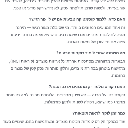
לנשים ללא ידע קודם, לאמהות שרוצות להכין מוצרים לילדיהן, לנשים עם
עור בעייתי, ולנשות שרוצות לפתח עסק. לא נדרש רקע מדעי או טכני.
האם כדאי ללמוד קוסמטיקה טבעית אם יש לי עור רגיש?
זה אחד המניעים הנפוצים ביותר. מי שסובלת מעור רגיש — תיהנה
מהיכולת לבנות מוצרים עם רשימת רכיבים שהיא עצמה בחרה. ידע זה
שינה את חיי עורן של מאות בוגרות.
מה משתנה אחרי לימוד רוקחות טבעית?
הבוגרות מדווחות: מסתכלות אחרת על אריזות מוצרים (קוראות INCI),
מרגישות ביטחון בבחירת מוצרים, וחלקן פותחות עסק קטן של מוצרים
בהזמנה.
האם הקורס מלמד רק מתכונים או גם הבנה?
הקורס בנוי על הבנה — לא שינון מתכונים. הלומדת מבינה למה כל חומר
מתנהג כמו שהוא, ויכולה לשנות ולתקן פורמולות.
כמה זמן לוקח לראות תוצאות?
עוד במהלך הקורס לומדות מכינות מוצרים ומשתמשות בהם. שינויים בעור