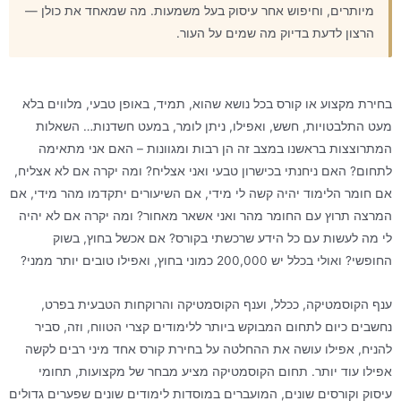
מיותרים, וחיפוש אחר עיסוק בעל משמעות. מה שמאחד את כולן —
הרצון לדעת בדיוק מה שמים על העור.
בחירת מקצוע או קורס בכל נושא שהוא, תמיד, באופן טבעי, מלווים בלא
מעט התלבטויות, חשש, ואפילו, ניתן לומר, במעט חשדנות… השאלות
המתרוצצות בראשנו במצב זה הן רבות ומגוונות – האם אני מתאימה
לתחום? האם ניחנתי בכישרון טבעי ואני אצליח? ומה יקרה אם לא אצליח,
אם חומר הלימוד יהיה קשה לי מידי, אם השיעורים יתקדמו מהר מידי, אם
המרצה תרוץ עם החומר מהר ואני אשאר מאחור? ומה יקרה אם לא יהיה
לי מה לעשות עם כל הידע שרכשתי בקורס? אם אכשל בחוץ, בשוק
החופשי? ואולי בכלל יש 200,000 כמוני בחוץ, ואפילו טובים יותר ממני?
ענף הקוסמטיקה, ככלל, וענף הקוסמטיקה והרוקחות הטבעית בפרט,
נחשבים כיום לתחום המבוקש ביותר ללימודים קצרי הטווח, וזה, סביר
להניח, אפילו עושה את ההחלטה על בחירת קורס אחד מיני רבים לקשה
אפילו עוד יותר. תחום הקוסמטיקה מציע מבחר של מקצועות, תחומי
עיסוק וקורסים שונים, המועברים במוסדות לימודים שונים שפערים גדולים