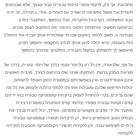
מתכוונת, אך ורק, לרקוח מוצרי טיפוח טבעיים עבור עצמך, אלא שבכוונתך
להגדיל את מעגל החשיפה לכישוריך גם לאחרים. אולי, בתחילה, זה יהיה
עבור המשפחה, הקרובות והחברות, אבל בהמשך, כשתצברי ניסיון
(וביטחון) תמשיכי ותתפתחי הלאה ותהפכי את התחביב לעסק מכניס.
מבחינה זו, חשוב ללמוד במקום שבו מי שמלמדת אותך עברה את התהליך
הזה בעצמה, והיא יכולה לכוון אותך לנתיב המקצועי והעסקי הנכון,
שיאפשר לך להשתלב במעגל העבודה, החלטתך ונוחותך בהמשך.
על אף, שלכאורה, אין כל רע בלימוד עצמי בדרך של ניסוי וטעייה, בדרך של
מציאת מתכון ברשת, העתקתו ושינוי שלו בהתאם לצורך, מרבית האנשים
אינם אוטודידקטים ואין באפשרותם (במסגרת הזמן העומד לרשותם,
יכולות החיפוש שלהם ומגבלות אחרות) ללמוד כהלכה ולעומק את כל מה
שהם צריכים, בכדי להתחיל לעסוק ברקיחת קוסמטיקה טבעית במו ידיהם.
קורס רוקחות טבעית מסודר (כלומר קורס המתנהל במסגרת רצינית
ומועבר על ידי מרצים מקצועיים מנוסים), מאידך, יכול להניח עבורך את
הבסיס הטוב והמתאים ביותר, הן לרקיחת תכשירי קוסמטיקה טבעית
ביתיים לשימוש עצמי, והן לרקיחת תכשירי הקוסמטיקה הטבעית למכירה
ללקוחות.